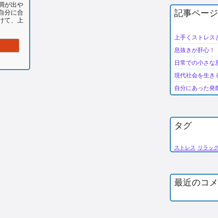
調が出や
記事ページ
自分に合
けて、上
上手くストレス
代社会を生きる女性のストレス発散法
息抜きが肝心！
日常での小さな
現代社会を生き
自分にあった発
タグ
ストレス
リラッ
最近のコメ