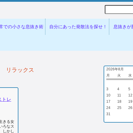
Search
常での小さな息抜き術
自分にあった発散法を探せ！
息抜きが
リラックス
2026年8月
月
火
水
3
4
5
10
11
12
ストレ
17
18
19
24
25
26
31
生きる女
いろなス
。しかし