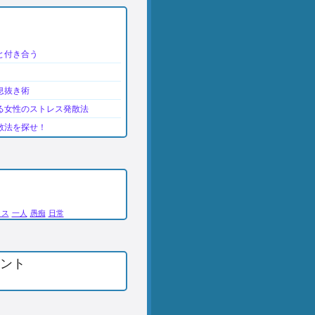
と付き合う
息抜き術
る女性のストレス発散法
散法を探せ！
クス
一人
愚痴
日常
ント