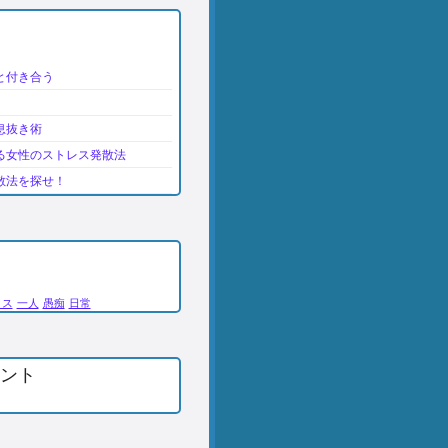
と付き合う
息抜き術
る女性のストレス発散法
散法を探せ！
クス
一人
愚痴
日常
ント