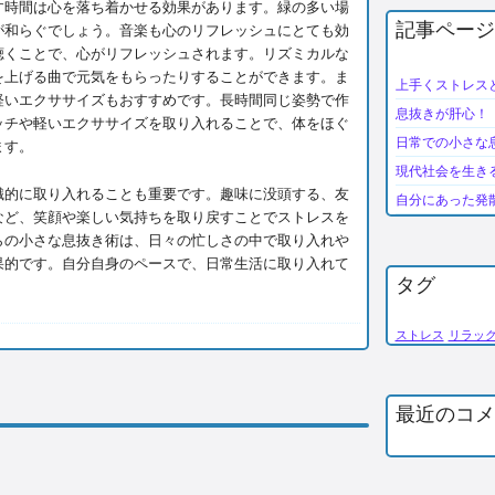
す時間は心を落ち着かせる効果があります。緑の多い場
記事ページ
が和らぐでしょう。音楽も心のリフレッシュにとても効
聴くことで、心がリフレッシュされます。リズミカルな
を上げる曲で元気をもらったりすることができます。ま
上手くストレス
軽いエクササイズもおすすめです。長時間同じ姿勢で作
息抜きが肝心！
ッチや軽いエクササイズを取り入れることで、体をほぐ
日常での小さな
ます。
現代社会を生き
識的に取り入れることも重要です。趣味に没頭する、友
自分にあった発
など、笑顔や楽しい気持ちを取り戻すことでストレスを
らの小さな息抜き術は、日々の忙しさの中で取り入れや
果的です。自分自身のペースで、日常生活に取り入れて
タグ
ストレス
リラッ
最近のコメ