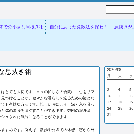
Search
常での小さな息抜き術
自分にあった発散法を探せ！
息抜きが
2026年8月
な息抜き術
月
火
水
3
4
5
とはとても大切です。日々の忙しさの合間に、心をリフ
10
11
12
を見つけることが、健やかな暮らしを送るための鍵とな
17
18
19
とても有効な方法です。忙しい時にこそ、深く息を吸っ
24
25
26
心と体の緊張をほぐすことができます。数回の深呼吸
31
ッシュされた気分になることができます。
おすすめです。例えば、散歩や公園での休憩、窓から外